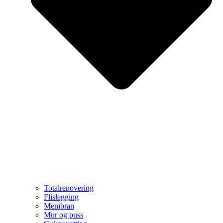
Totalrenovering
Flislegging
Membran
Mur og puss