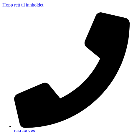
Hopp rett til innholdet
944 68 888