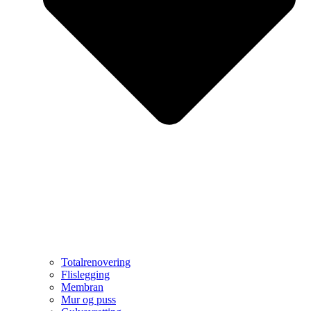
Totalrenovering
Flislegging
Membran
Mur og puss