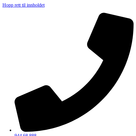
Hopp rett til innholdet
944 68 888